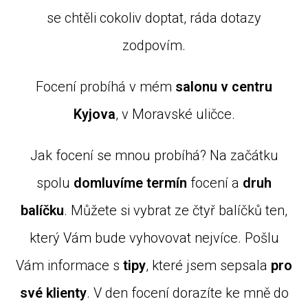
se chtěli cokoliv doptat, ráda dotazy
zodpovím.
Focení probíhá v mém
salonu v centru
Kyjova
, v Moravské uličce.
Jak focení se mnou probíhá? Na začátku
spolu
domluvíme termín
focení a
druh
balíčku
. Můžete si vybrat ze čtyř balíčků ten,
který Vám bude vyhovovat nejvíce. Pošlu
Vám informace s
tipy
, které jsem sepsala
pro
své klienty
. V den focení dorazíte ke mně do